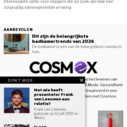
interessante optie voor reizigers die op zoek zijn naar een
zorgvuldig samengestelde ervaring
AANBEVOLEN
Dit zijn de belangrijkste
badkamertrends van 2026
De badkamer is een van de belangrijkste ruimtes in
huis.
Welkom bij Cosmox! We zijn toegewijd aan het leveren van
DON'T MISS
nieuwe inzichten op het gebied van Beauty & Mode, Gezondheid
Met wie heeft
& Sport, en houden u op de hoogte en geïnspireerd in een
presentator Frank
steeds evoluerende wereld. Blijf verbonden met Cosmox.
van Leeuwen een
relatie?
RECENTE BLOGS
Frank van Leeuwen,
Woning beter beschermen tegen
geboren op 12 juli 1995 in
brand
Weert,
Hoe veilig is jouw woning als er plots brand
Is een