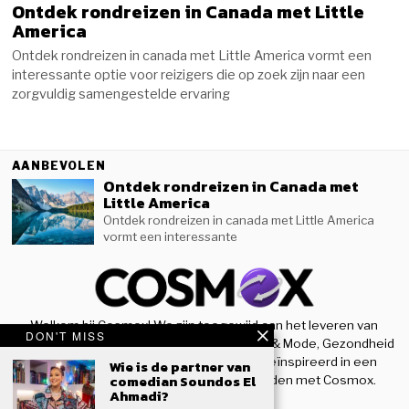
Ontdek rondreizen in Canada met Little
America
Ontdek rondreizen in canada met Little America vormt een
interessante optie voor reizigers die op zoek zijn naar een
zorgvuldig samengestelde ervaring
AANBEVOLEN
Ontdek rondreizen in Canada met
Little America
Ontdek rondreizen in canada met Little America
vormt een interessante
Welkom bij Cosmox! We zijn toegewijd aan het leveren van
DON'T MISS
nieuwe inzichten op het gebied van Beauty & Mode, Gezondheid
& Sport, en houden u op de hoogte en geïnspireerd in een
Wie is de partner van
comedian Soundos El
steeds evoluerende wereld. Blijf verbonden met Cosmox.
Ahmadi?