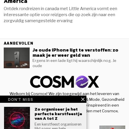
America
Ontdek rondreizen in canada met Little America vormt een
interessante optie voor reizigers die op zoek zijn naar een
zorgvuldig samengestelde ervaring
AANBEVOLEN
Je oude iPhone ligt te verstoffen: zo
maak je er weer geld van
Ergens in een lade ligt hij waarschijnlijk nog. Je
oude
Welkom bij Cosmox! We zijn toegewijd aan het leveren van
DON'T MISS
nieuwe inzichten op het gebied van Beauty & Mode, Gezondheid
& Sport, en houden u op de hoogte en geïnspireerd in een
Zo organiseer je het
steeds evoluerende wereld. Blijf verbonden met Cosmox.
perfecte kerstfeestje
van A tot Z
RECENTE BLOGS
Een kerstfeest organiseren
Woning beter beschermen tegen
lijkt soms een hele