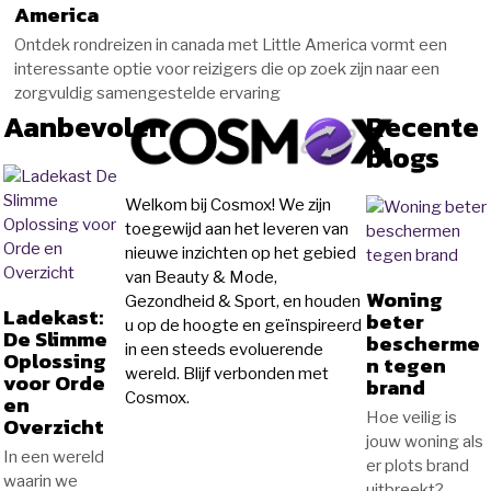
America
Ontdek rondreizen in canada met Little America vormt een
interessante optie voor reizigers die op zoek zijn naar een
zorgvuldig samengestelde ervaring
Aanbevolen
Recente
blogs
Welkom bij Cosmox! We zijn
toegewijd aan het leveren van
nieuwe inzichten op het gebied
van Beauty & Mode,
Woning
Gezondheid & Sport, en houden
Ladekast:
beter
u op de hoogte en geïnspireerd
De Slimme
bescherme
in een steeds evoluerende
Oplossing
n tegen
wereld. Blijf verbonden met
voor Orde
brand
Cosmox.
en
Hoe veilig is
Overzicht
jouw woning als
In een wereld
er plots brand
waarin we
uitbreekt?