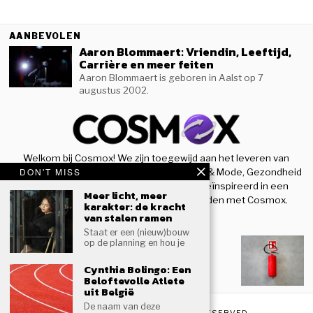
AANBEVOLEN
Aaron Blommaert: Vriendin, Leeftijd,
Carrière en meer feiten
Aaron Blommaert is geboren in Aalst op 7
augustus 2002.
Welkom bij Cosmox! We zijn toegewijd aan het leveren van
DON'T MISS
nieuwe inzichten op het gebied van Beauty & Mode, Gezondheid
& Sport, en houden u op de hoogte en geïnspireerd in een
Meer licht, meer
steeds evoluerende wereld. Blijf verbonden met Cosmox.
karakter: de kracht
van stalen ramen
RECENTE BLOGS
Staat er een (nieuw)bouw
Woning beter beschermen tegen
op de planning en hou je
brand
Hoe veilig is jouw woning als er plots brand
Cynthia Bolingo: Een
Beloftevolle Atlete
uitbreekt?
uit België
De naam van deze
COPYRIGHT © 2024
COSMOX
| ALL RIGHTS RESERVED