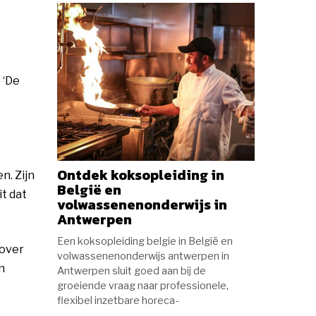
 ‘De
Ontdek koksopleiding in
n. Zijn
België en
t dat
volwassenenonderwijs in
Antwerpen
Een koksopleiding belgie in België en
 over
volwassenenonderwijs antwerpen in
n
Antwerpen sluit goed aan bij de
groeiende vraag naar professionele,
flexibel inzetbare horeca-