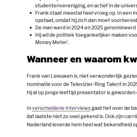
studentenvereniging, en actief in de univers
Frank staat meestal heel vroeg op. In een int
opstaat, omdat hij zich dan moet voorberei
De man werd in 2024 en 2025 genomineerd v
Hij wil de politiek toegankelijker maken vo
Money Meter’.
Wanneer en waarom kwa
Frank van Leeuwen is, niet verwonderlijk gezien
nominatie voor de Televizier-Ring Talent in 20
hij al op jonge leeftijd presentator is geworden
In
verscheidene interviews
gaat het over de bal
dat laatste niet zo veel gekend is. Ook zijn c
Nederland leverde hem heel wat bekendheid op, v