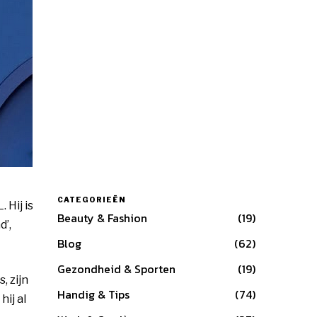
CATEGORIEËN
 Hij is
Beauty & Fashion
19
’,
Blog
62
Gezondheid & Sporten
19
, zijn
Handig & Tips
74
ij al