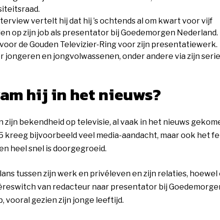
iteitsraad.
erview vertelt hij dat hij ’s ochtends al om kwart voor vijf
den op zijn job als presentator bij Goedemorgen Nederland.
oor de Gouden Televizier-Ring voor zijn presentatiewerk.
or jongeren en jongvolwassenen, onder andere via zijn serie
m hij in het nieuws?
 zijn bekendheid op televisie, al vaak in het nieuws gekome
25 kreeg bijvoorbeeld veel media-aandacht, maar ook het fei
 en heel snel is doorgegroeid.
ans tussen zijn werk en privéleven en zijn relaties, hoewel
arrièreswitch van redacteur naar presentator bij Goedemorge
ooral gezien zijn jonge leeftijd.