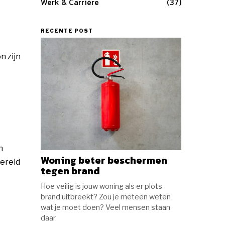
Werk & Carrière
37
RECENTE POST
n zijn
n
Woning beter beschermen
wereld
tegen brand
Hoe veilig is jouw woning als er plots
brand uitbreekt? Zou je meteen weten
wat je moet doen? Veel mensen staan
daar