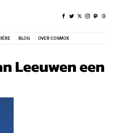
IÈRE
BLOG
OVER COSMOX
van Leeuwen een