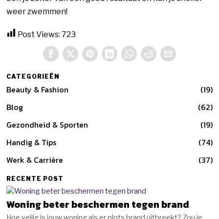
weer zwemmen!
Post Views:
723
CATEGORIEËN
Beauty & Fashion
19
Blog
62
Gezondheid & Sporten
19
Handig & Tips
74
Werk & Carrière
37
RECENTE POST
Woning beter beschermen tegen brand
Hoe veilig is jouw woning als er plots brand uitbreekt? Zou je