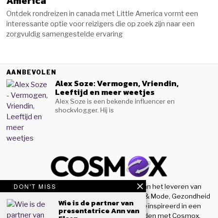
America
Ontdek rondreizen in canada met Little America vormt een
interessante optie voor reizigers die op zoek zijn naar een
zorgvuldig samengestelde ervaring
AANBEVOLEN
Alex Soze: Vermogen, Vriendin,
Leeftijd en meer weetjes
Alex Soze is een bekende influencer en
shockvlogger. Hij is
DON'T MISS
Welkom bij Cosmox! We zijn toegewijd aan het leveren van
nieuwe inzichten op het gebied van Beauty & Mode, Gezondheid
Wie is de partner van
& Sport, en houden u op de hoogte en geïnspireerd in een
presentatrice Ann van
steeds evoluerende wereld. Blijf verbonden met Cosmox.