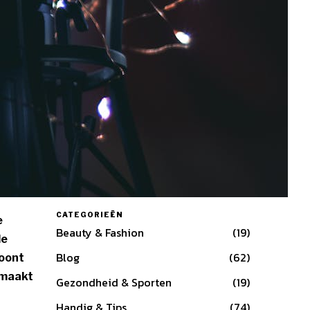
CATEGORIEËN
e
Beauty & Fashion
19
le
Blog
62
woont
emaakt
Gezondheid & Sporten
19
Handig & Tips
74