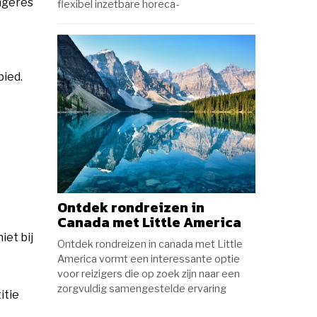
ngeres
flexibel inzetbare horeca-
bied.
Ontdek rondreizen in
Canada met Little America
iet bij
Ontdek rondreizen in canada met Little
America vormt een interessante optie
voor reizigers die op zoek zijn naar een
zorgvuldig samengestelde ervaring
itie