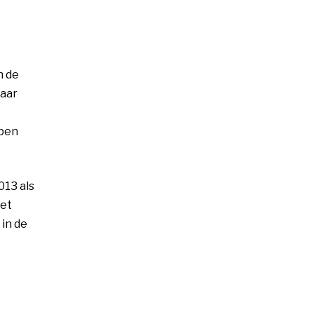
n de
Haar
open
013 als
het
 in de