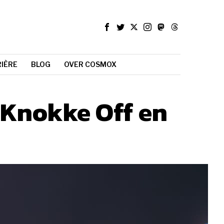
IÈRE
BLOG
OVER COSMOX
, Knokke Off en