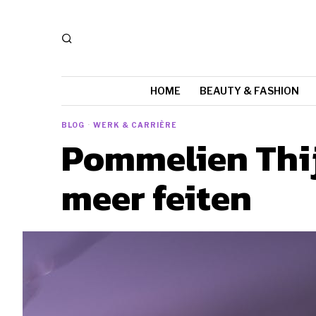
HOME
BEAUTY & FASHION
BLOG
·
WERK & CARRIÈRE
Pommelien Thijs
meer feiten