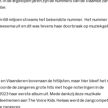
. In de afgelopen jaren zijn de nummers van de Vlaamse za
ube.
ruim 68 miljoen streams het bekendste nummer. Het nummer
Reesema uit en dit was tevens haar doorbraak op muziekge
n Vlaanderen bovenaan de hitlijsten, maar hier bleef het n
coorde de zangeres grote hits met hoge noteringen in de
 2023 haar eerste album uit. Mede dankzij deze muzikale
 deelnemen aan The Voice Kids. Helaas werd de zangcompet
e zangeres.