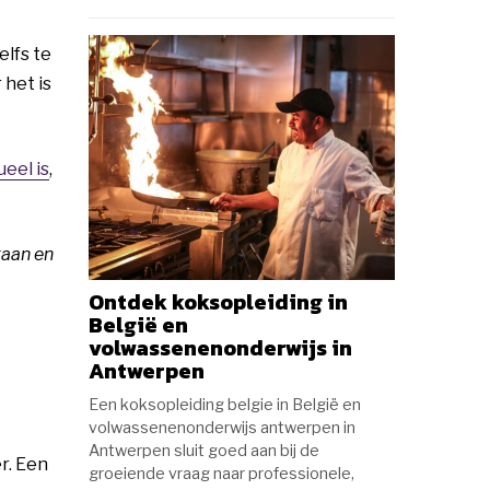
elfs te
het is
ueel is
,
gaan en
Ontdek koksopleiding in
België en
volwassenenonderwijs in
Antwerpen
Een koksopleiding belgie in België en
volwassenenonderwijs antwerpen in
Antwerpen sluit goed aan bij de
r. Een
groeiende vraag naar professionele,